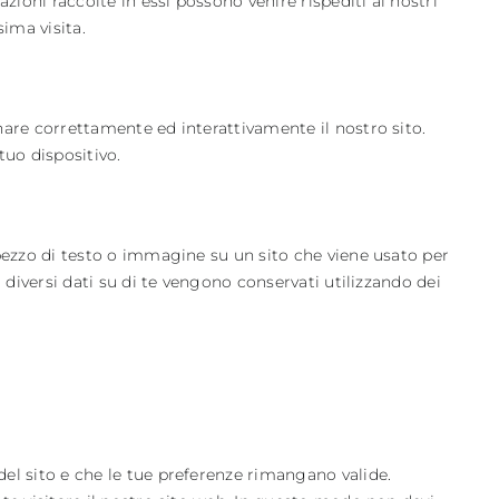
azioni raccolte in essi possono venire rispediti ai nostri
sima visita.
nare correttamente ed interattivamente il nostro sito.
tuo dispositivo.
 pezzo di testo o immagine su un sito che viene usato per
, diversi dati su di te vengono conservati utilizzando dei
el sito e che le tue preferenze rimangano valide.