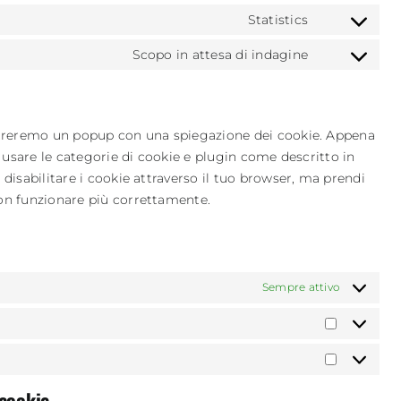
service
maps
to
Statistics
youtube
Consent
service
to
Scopo in attesa di indagine
complianz
Consent
service
to
google-
service
analytics
varie
ostreremo un popup con una spiegazione dei cookie. Appena
i usare le categorie di cookie e plugin come descritto in
 disabilitare i cookie attraverso il tuo browser, ma prendi
non funzionare più correttamente.
Sempre attivo
Statistic
Marketin
 cookie