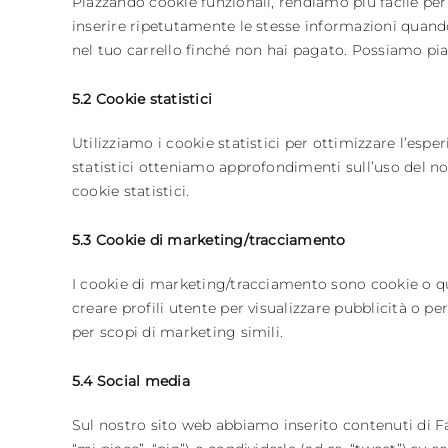
Piazzando cookie funzionali, rendiamo più facile per 
inserire ripetutamente le stesse informazioni quando
nel tuo carrello finché non hai pagato. Possiamo pia
5.2 Cookie statistici
Utilizziamo i cookie statistici per ottimizzare l’espe
statistici otteniamo approfondimenti sull’uso del n
cookie statistici.
5.3 Cookie di marketing/tracciamento
I cookie di marketing/tracciamento sono cookie o qua
creare profili utente per visualizzare pubblicità o pe
per scopi di marketing simili.
5.4 Social media
Sul nostro sito web abbiamo inserito contenuti di 