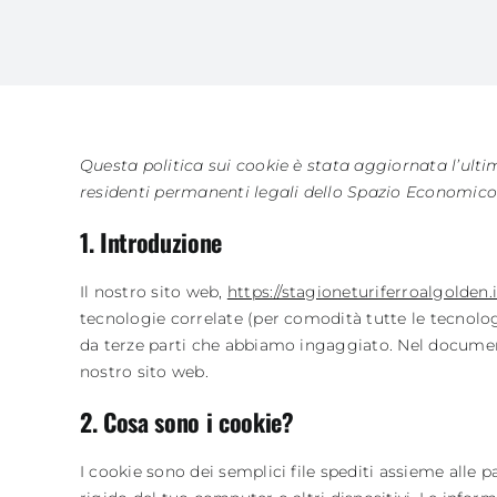
Skip
to
content
Questa politica sui cookie è stata aggiornata l’ultima
residenti permanenti legali dello Spazio Economico 
1. Introduzione
Il nostro sito web,
https://stagioneturiferroalgolden.i
tecnologie correlate (per comodità tutte le tecnolog
da terze parti che abbiamo ingaggiato. Nel documen
nostro sito web.
2. Cosa sono i cookie?
I cookie sono dei semplici file spediti assieme alle p